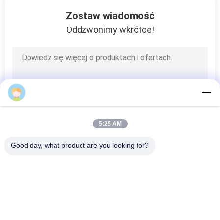
KONTROLA
Zostaw wiadomość
JAKOŚCI
Oddzwonimy wkrótce!
SKONTAKTUJ
SIĘ
Z
NAMI
5:25 AM
POPROSIĆ
Good day, what product are you looking for?
O
popularne kategorie
Wszystko
WYCENĘ
Prasa Do Zestawów 
Maszyna Do Prasy 
SITEMAP
Kołowych
Kołowej