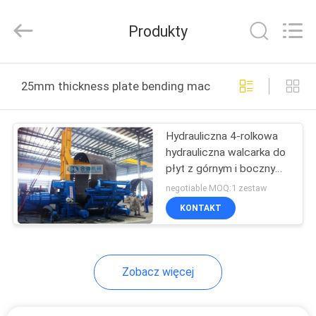
Heqiang
Machinery
Development
Produkty
Limited
by
Share
Ltd.
All
DOM
Rights
25mm thickness plate bending machine produkcja onlin
Reserved.
PRODUKTY
Hydrauliczna 4-rolkowa
hydrauliczna walcarka do
O
płyt z górnym i bocznym
NAS
podparciem
negotiable MOQ:1 zestaw
KONTAKT
WYCIECZKA
PO
Zobacz więcej
FABRYCE