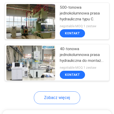
500-tonowa
10
jednokolumnowa prasa
Prasa do montażu
hydrauliczna typu C.
negotiable MOQ:1 zestaw
przekładni zestawu
KONTAKT
kołowego
40-tonowa
jednokolumnowa prasa
hydrauliczna do montażu
11
łożyska skrzyni biegów
negotiable MOQ:1 zestaw
KONTAKT
Podnośniki wózka
Zobacz więcej