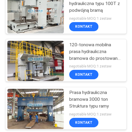
hydrauliczna typu 100T z
podwójną bramą
9
negotiable MOQ:1 zestaw
KONTAKT
Gramofon kolejowy
120-tonowa mobilna
prasa hydrauliczna
bramowa do prostowania
przedmiotu obrabianego
negotiable MOQ:1 zestaw
KONTAKT
7
Prasa hydrauliczna
Podnośniki kolejowe
bramowa 3000 ton
Struktura typu ramy
negotiable MOQ:1 zestaw
KONTAKT