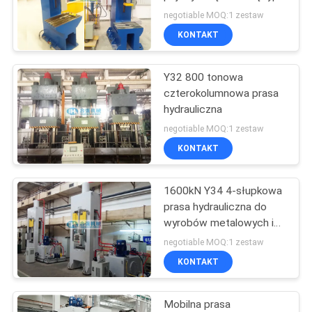
C.
PRIVACY
negotiable MOQ:1 zestaw
KONTAKT
POLICY
14
Maszyna do gięcia
Y32 800 tonowa
czterokolumnowa prasa
blach
hydrauliczna
negotiable MOQ:1 zestaw
KONTAKT
1600kN Y34 4-słupkowa
13
prasa hydrauliczna do
Maszyna do
wyrobów metalowych i
plastikowych
negotiable MOQ:1 zestaw
prostowania płyt
KONTAKT
Mobilna prasa