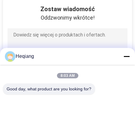
15
Zostaw wiadomość
Wyposażenie
Oddzwonimy wkrótce!
warsztatów
kolejowych
Heqiang
8:03 AM
Good day, what product are you looking for?
popularne kategorie
Wszystko
Prasa Do Zestawów 
Maszyna Do Prasy 
Kołowych
Kołowej