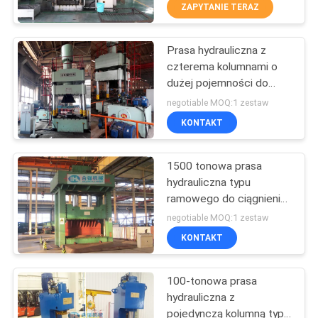
KONTROLA
ZAPYTANIE TERAZ
JAKOŚCI
Prasa hydrauliczna z
32
czterema kolumnami o
SKONTAKTUJ
dużej pojemności do
Prasa do łożysk kół
SIĘ
rysowania blach
negotiable MOQ:1 zestaw
Z
KONTAKT
NAMI
1500 tonowa prasa
hydrauliczna typu
POPROSIĆ
ramowego do ciągnienia
15
Prasa zaślepiająca
O
negotiable MOQ:1 zestaw
kołnierzowa
KONTAKT
WYCENĘ
Prasa hydrauliczna
100-tonowa prasa
SITEMAP
hydrauliczna z
pojedynczą kolumną typu