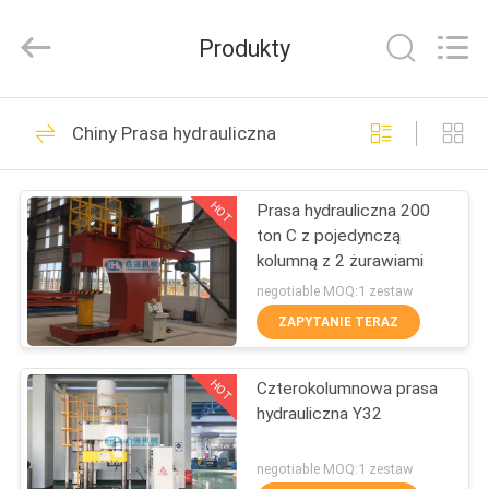
Heqiang
Machinery
Development
Produkty
Limited
by
Share
Ltd.
All
DOM
52
Rights
Chiny Prasa hydrauliczna
Reserved.
Prasa do zestawów
PRODUKTY
kołowych
HOT
Prasa hydrauliczna 200
ton C z pojedynczą
O
kolumną z 2 żurawiami
NAS
negotiable MOQ:1 zestaw
ZAPYTANIE TERAZ
26
WYCIECZKA
Maszyna do prasy
HOT
Czterokolumnowa prasa
PO
hydrauliczna Y32
FABRYCE
kołowej
negotiable MOQ:1 zestaw