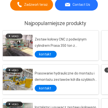
Zadzwoń teraz.
Contact Us
Najpopularniejsze produkty
Zestaw kołowy CNC z podwójnym
cylindrem Prasa 350 ton z
wysokociśnieniową pompą olejową
kontakt
Prasowanie hydrauliczne do montażu i
demontażu zestawów kół dla szybkich
pociągów
kontakt
Instalator i usuwacz zestawu kołowego