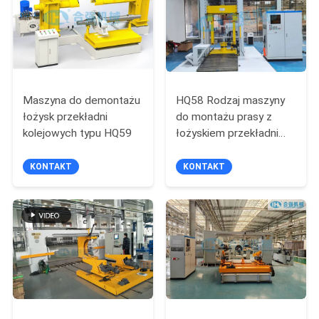
KONTROLA
JAKOŚCI
SKONTAKTUJ
SIĘ
Maszyna do demontażu
HQ58 Rodzaj maszyny
łożysk przekładni
do montażu prasy z
Z
kolejowych typu HQ59
łożyskiem przekładni
NAMI
kolejowych
KONTAKT
KONTAKT
POPROSIĆ
O
WYCENĘ
SITEMAP