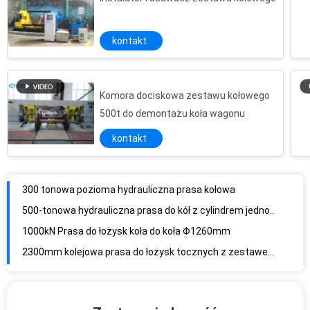
kontakt
Komora dociskowa zestawu kołowego
500t do demontażu koła wagonu
kontakt
300 tonowa pozioma hydrauliczna prasa kołowa
500-tonowa hydrauliczna prasa do kół z cylindrem jednostronnym
1000kN Prasa do łożysk koła do koła Φ1260mm
2300mm kolejowa prasa do łożysk tocznych z zestawem kołowym
75-tonowa prasa do łożysk kół
Prasa do łożysk kół kolejowych z manipulatorem do chwytania łożysk