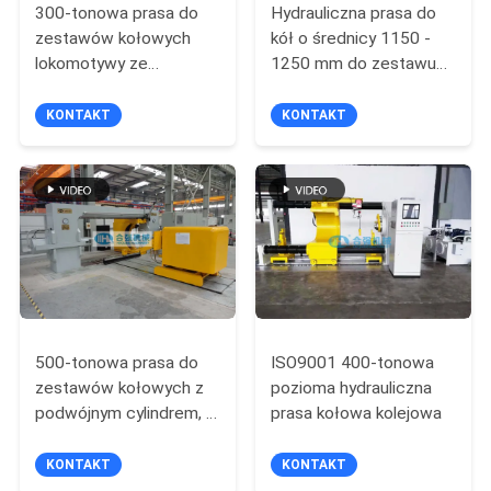
300-tonowa prasa do
Hydrauliczna prasa do
PRIVACY
zestawów kołowych
kół o średnicy 1150 -
POLICY
lokomotywy ze
1250 mm do zestawu
wspornikiem skrzyni
kołowego lokomotywy
biegów
KONTAKT
KONTAKT
500-tonowa prasa do
ISO9001 400-tonowa
zestawów kołowych z
pozioma hydrauliczna
podwójnym cylindrem, w
prasa kołowa kolejowa
pełni automatyczna
prasa do kół
KONTAKT
KONTAKT