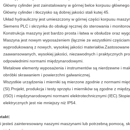
Główny cylinder jest zainstalowany w górnej belce korpusu głównego
Główny cylinder i tłoczysko są dobrej jakości stali kutej 45.
Układ hydrauliczny jest umieszczony w górnej części korpusu maszyn
Siemens PLC i skrzynka do obsługi ręcznej do sterowania i monitorow
Konstrukcja maszyny jest bardzo prosta i łatwa w obsłudze oraz wyg
Maszyna jest nowym wyposażeniem (łącznie ze wszystkimi częściami
wyprodukowaną z nowych, wysokiej jakości materiałów.Zastosowane
zaawansowanych, wysokiej jakości, niezawodnych i praktycznych pro
odpowiednimi normami międzynarodowymi.
Metalowe elementy wyposażenia i instrumentów są nierdzewne i mal
obróbki skrawaniem i powierzchni galwanicznej.
Wszystkie urządzenia i mierniki są mierzone zgodnie z normami mi
(SI).Projekt, produkcja i testy sprzętu i mierników są zgodne z m
(ISO) i międzynarodowymi normami elektrotechnicznymi (IEC).Stopi
elektrycznych jest nie mniejszy niż IP54.
takt:
li jesteś zainteresowany naszymi maszynami lub potrzebną pomocą, sko