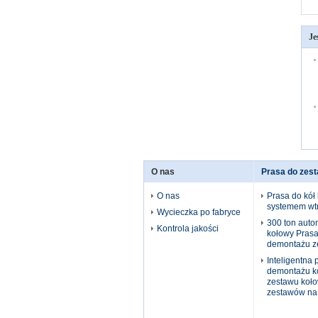
Je
O nas
Prasa do zes
O nas
Prasa do kół
systemem wtr
Wycieczka po fabryce
300 ton auto
Kontrola jakości
kołowy Pras
demontażu z
Inteligentna 
demontażu k
zestawu koł
zestawów na