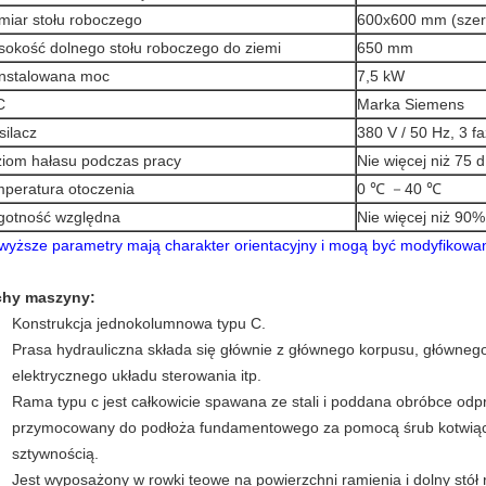
iar stołu roboczego
600x600 mm (szer.
okość dolnego stołu roboczego do ziemi
650 mm
nstalowana moc
7,5 kW
C
Marka Siemens
silacz
380 V / 50 Hz, 3 f
iom hałasu podczas pracy
Nie więcej niż 75 
peratura otoczenia
0 ℃ －40 ℃
gotność względna
Nie więcej niż 90%
wyższe parametry mają charakter orientacyjny i mogą być modyfikowan
hy maszyny:
Konstrukcja jednokolumnowa typu C.
Prasa hydrauliczna składa się głównie z głównego korpusu, głównego
elektrycznego układu sterowania itp.
Rama typu c jest całkowicie spawana ze stali i poddana obróbce odp
przymocowany do podłoża fundamentowego za pomocą śrub kotwiący
sztywnością.
Jest wyposażony w rowki teowe na powierzchni ramienia i dolny stół 