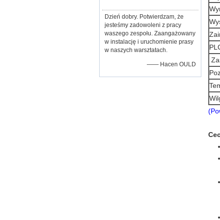
Wym
Dzień dobry. Potwierdzam, że
Wys
jesteśmy zadowoleni z pracy
waszego zespołu. Zaangażowany
Zai
w instalację i uruchomienie prasy
PL
w naszych warsztatach.
Za
—— Hacen OULD
Poz
Tem
Wil
(Po
Cec