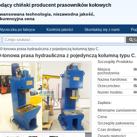
dący chiński producent prasowników kołowych
wansowana technologia, niezawodna jakość,
kurencyjna cena
Wycieczka po fabryce
Kontrola jakości
Skontaktuj się z nami
Pop
S
0-tonowa prasa hydrauliczna z pojedynczą kolumną typu C.
0-tonowa prasa hydrauliczna z pojedynczą kolumną typu C.
Szczegóły Produktu:
Miejsce
H
pochodzenia:
Nazwa handlowa:
H
Orzecznictwo:
I
Numer modelu:
H
Zapłata:
Minimalne zamówienie:
Cena:
Szczegóły pakowania:
Czas dostawy:
Zasady płatności: