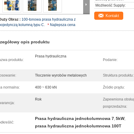
Możliwość Supply:
Kontakt
Duży Obraz :
100-tonowa prasa hydrauliczna z
pojedynczą kolumną typu C.
Najlepsza cena
zegółowy opis produktu
Prasa hydrauliczna
zwa produktu:
Podanie:
osowanie:
Tłoczenie wyrobów metalowych
Struktura produktu:
ła normalna:
400 ~ 630 kN
Źródło prądu:
Rok
Zapewniona obsłu
arancja:
posprzedażna:
Prasa hydrauliczna jednokolumnowa 7
5kW
,
,
dkreślić:
prasa hydrauliczna jednokolumnowa 100T