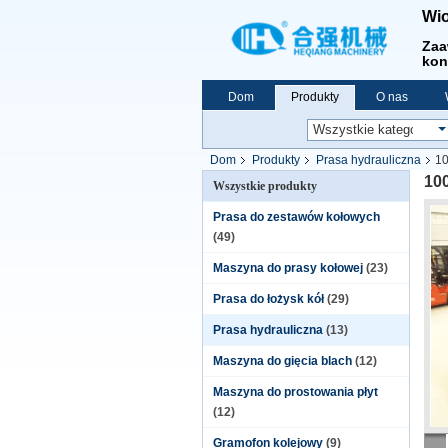
Wio
Zaa
kon
Dom
Produkty
O nas
Dom
Produkty
Prasa hydrauliczna
10
10
Wszystkie produkty
Prasa do zestawów kołowych
(49)
Maszyna do prasy kołowej
(23)
Prasa do łożysk kół
(29)
Prasa hydrauliczna
(13)
Maszyna do gięcia blach
(12)
Maszyna do prostowania płyt
(12)
Gramofon kolejowy
(9)