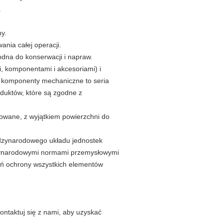
.
y.
ania całej operacji.
odna do konserwacji i napraw.
, komponentami i akcesoriami) i
 komponenty mechaniczne to seria
duktów, które są zgodne z
owane, z wyjątkiem powierzchni do
ędzynarodowego układu jednostek
iędzynarodowymi normami przemysłowymi
eń ochrony wszystkich elementów
ntaktuj się z nami, aby uzyskać