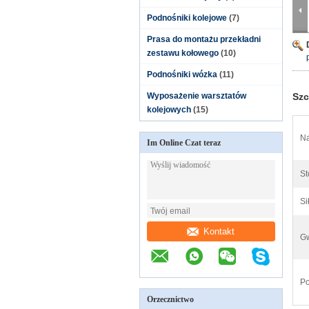
Podnośniki kolejowe
(7)
Prasa do montażu przekładni
zestawu kołowego
(10)
Podnośniki wózka
(11)
Wyposażenie warsztatów
Szc
kolejowych
(15)
Na
Im Online Czat teraz
St
Si
Kontakt
Gw
Po
Orzecznictwo