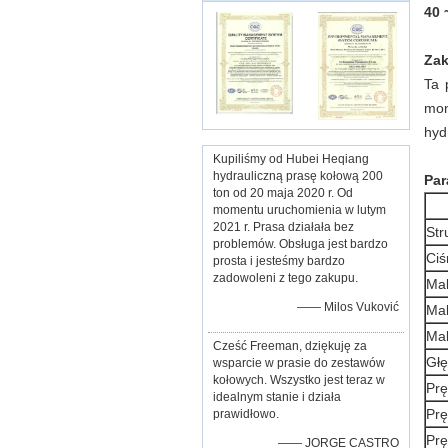
40 
Zak
Ta 
mon
hyd
Kupiliśmy od Hubei Heqiang
hydrauliczną prasę kołową 200
Par
ton od 20 maja 2020 r. Od
momentu uruchomienia w lutym
2021 r. Prasa działała bez
Str
problemów. Obsługa jest bardzo
Ciś
prosta i jesteśmy bardzo
zadowoleni z tego zakupu.
Mak
—— Milos Vuković
Mak
Mak
Cześć Freeman, dziękuję za
Głę
wsparcie w prasie do zestawów
kołowych. Wszystko jest teraz w
Prę
idealnym stanie i działa
Prę
prawidłowo.
Prę
—— JORGE CASTRO