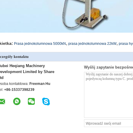
,
,
kietka:
Prasa jednokolumnowa 5000kN
prasa jednokolumnowa 22kW
prasa hy
czegóły kontaktu
ubei Heqiang Machinery
Wyślij zapytanie bezpośre
evelopment Limited by Share
td
soba kontaktowa:
Freeman Hu
el:
+86-15337398239