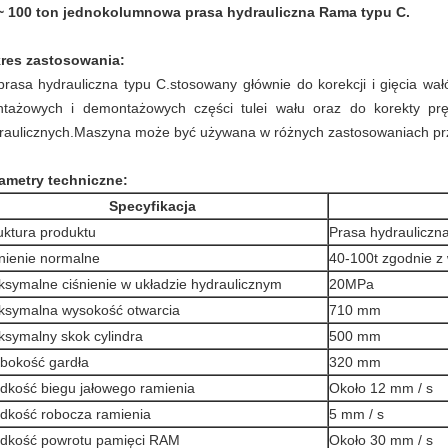
~ 100 ton jednokolumnowa prasa hydrauliczna Rama typu C.
res zastosowania:
prasa hydrauliczna typu C.
stosowany głównie do korekcji i gięcia wałó
tażowych i demontażowych części tulei wału oraz do korekty prę
raulicznych.Maszyna może być używana w różnych zastosowaniach p
ametry techniczne:
Specyfikacja
uktura produktu
Prasa hydrauliczna
nienie normalne
40-100t zgodnie 
symalne ciśnienie w układzie hydraulicznym
20MPa
symalna wysokość otwarcia
710 mm
symalny skok cylindra
500 mm
bokość gardła
320 mm
dkość biegu jałowego ramienia
Około 12 mm / s
dkość robocza ramienia
5 mm / s
dkość powrotu pamięci RAM
Około 30 mm / s