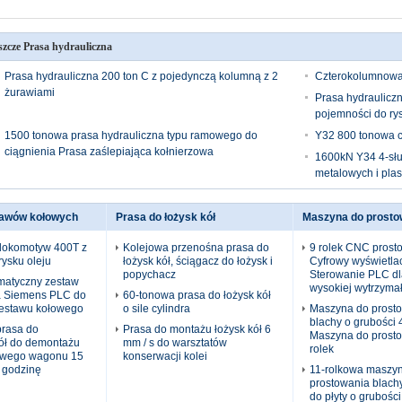
szcze Prasa hydrauliczna
Prasa hydrauliczna 200 ton C z pojedynczą kolumną z 2
Czterokolumnowa 
żurawiami
Prasa hydraulicz
pojemności do ry
1500 tonowa prasa hydrauliczna typu ramowego do
Y32 800 tonowa c
ciągnienia Prasa zaślepiająca kołnierzowa
1600kN Y34 4-słu
metalowych i pla
tawów kołowych
Prasa do łożysk kół
Maszyna do prostow
 lokomotyw 400T z
Kolejowa przenośna prasa do
9 rolek CNC prost
ysku oleju
łożysk kół, ściągacz do łożysk i
Cyfrowy wyświetla
popychacz
Sterowanie PLC dla
matyczny zestaw
wysokiej wytrzyma
a Siemens PLC do
60-tonowa prasa do łożysk kół
estawu kołowego
o sile cylindra
Maszyna do prost
blachy o grubości
prasa do
Prasa do montażu łożysk kół 6
Maszyna do prost
ół do demontażu
mm / s do warsztatów
rolek
owego wagonu 15
konserwacji kolei
 godzinę
11-rolkowa maszy
prostowania blac
do płyty o grubośc