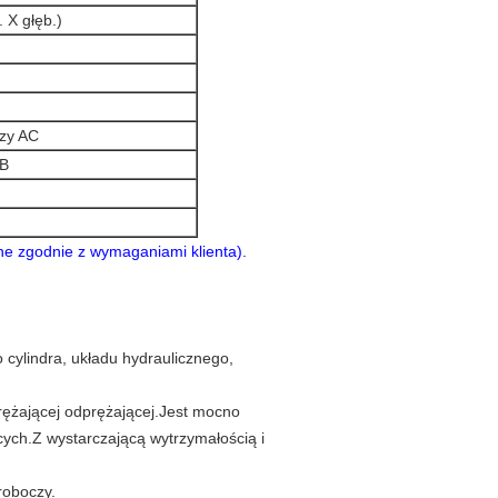
 X głęb.)
azy AC
dB
e zgodnie z wymaganiami klienta).
 cylindra, układu hydraulicznego,
rężającej odprężającej.Jest mocno
ch.Z wystarczającą wytrzymałością i
roboczy.