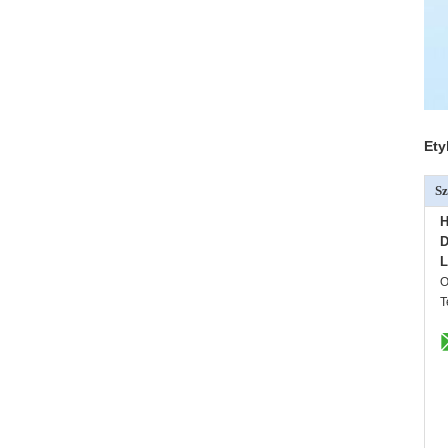
Ety
Sz
H
D
L
O
T