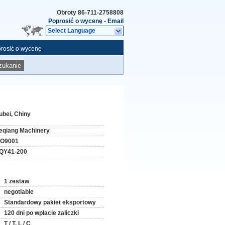
Obroty
86-711-2758808
Poprosić o wycenę
-
Email
Select Language
rosić o wycenę
zukanie
ubei, Chiny
eqiang Machinery
SO9001
QY41-200
1 zestaw
negotiable
Standardowy pakiet eksportowy
120 dni po wpłacie zaliczki
T / T, L / C