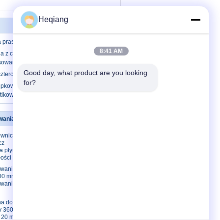
Heqiang
prasa hydrauliczna Y32
8:41 AM
na z czterema kolumnami o dużej
sowania blach
Good day, what product are you looking 
zterokolumnowa prasa hydrauliczna
for?
pkowa prasa hydrauliczna do wyrobów
stikowych
ania płyt
Skontaktuj się z nami
ownica
Skontaktuj się z nami
cz
Poprosić o wycenę
 płyt o
łości
E-Mail
owania
Mapa strony
 40 mm
Strona mobilna
owania 7
na do
hy 360 MPa
i 20 mm