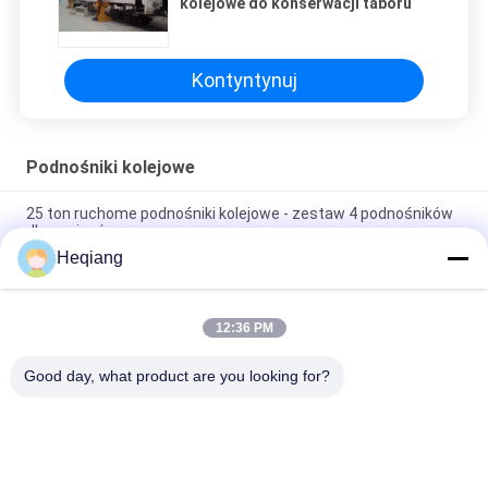
kolejowe do konserwacji taboru
Kontyntynuj
Podnośniki kolejowe
25 ton ruchome podnośniki kolejowe - zestaw 4 podnośników
dla pociągów
Heqiang
40 ton szynchronizowane dźwignie kolejowe do podnoszenia
lokomotywy
12:36 PM
Mobilne / stacjonarne synchroniczne podnośniki do
konserwacji i kontroli pojazdów kolejowych
Good day, what product are you looking for?
popularne kategorie
Wszystko
Prasa Do Zestawów 
Maszyna Do Prasy 