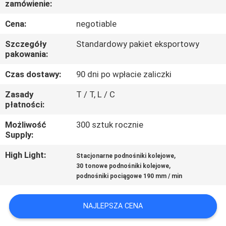
zamówienie:
KONTROLA
JAKOŚCI
Cena:
negotiable
Szczegóły
Standardowy pakiet eksportowy
SKONTAKTUJ
pakowania:
SIĘ
Czas dostawy:
90 dni po wpłacie zaliczki
Z
Zasady
T / T, L / C
płatności:
NAMI
Możliwość
300 sztuk rocznie
Supply:
POPROSIĆ
O
High Light:
,
Stacjonarne podnośniki kolejowe
,
30 tonowe podnośniki kolejowe
WYCENĘ
podnośniki pociągowe 190 mm / min
SITEMAP
NAJLEPSZA CENA