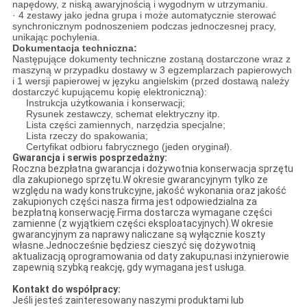
napędowy, z niską awaryjnością i wygodnym w utrzymaniu.
· 4 zestawy jako jedna grupa i może automatycznie sterować
synchronicznym podnoszeniem podczas jednoczesnej pracy,
unikając pochylenia.
Dokumentacja techniczna:
Następujące dokumenty techniczne zostaną dostarczone wraz z
maszyną w przypadku dostawy w 3 egzemplarzach papierowych
i 1 wersji papierowej w języku angielskim (przed dostawą należy
dostarczyć kupującemu kopię elektroniczną):
Instrukcja użytkowania i konserwacji;
Rysunek zestawczy, schemat elektryczny itp.
Lista części zamiennych, narzędzia specjalne;
Lista rzeczy do spakowania;
Certyfikat odbioru fabrycznego (jeden oryginał).
Gwarancja i serwis posprzedażny:
Roczna bezpłatna gwarancja i dożywotnia konserwacja sprzętu
dla zakupionego sprzętu.W okresie gwarancyjnym tylko ze
względu na wady konstrukcyjne, jakość wykonania oraz jakość
zakupionych części nasza firma jest odpowiedzialna za
bezpłatną konserwację.Firma dostarcza wymagane części
zamienne (z wyjątkiem części eksploatacyjnych).W okresie
gwarancyjnym za naprawy naliczane są wyłącznie koszty
własne.Jednocześnie będziesz cieszyć się dożywotnią
aktualizacją oprogramowania od daty zakupu;nasi inżynierowie
zapewnią szybką reakcję, gdy wymagana jest usługa.
Kontakt do współpracy:
Jeśli jesteś zainteresowany naszymi produktami lub