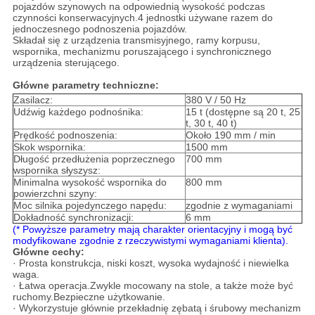
pojazdów szynowych na odpowiednią wysokość podczas
czynności konserwacyjnych.4 jednostki używane razem do
jednoczesnego podnoszenia pojazdów.
Składał się z urządzenia transmisyjnego, ramy korpusu,
wspornika, mechanizmu poruszającego i synchronicznego
urządzenia sterującego.
Główne parametry techniczne:
Zasilacz:
380 V / 50 Hz
Udźwig każdego podnośnika:
15 t (dostępne są 20 t, 25
t, 30 t, 40 t)
Prędkość podnoszenia:
Około 190 mm / min
Skok wspornika:
1500 mm
Długość przedłużenia poprzecznego
700 mm
wspornika słyszysz:
Minimalna wysokość wspornika do
800 mm
powierzchni szyny:
Moc silnika pojedynczego napędu:
zgodnie z wymaganiami
Dokładność synchronizacji:
6 mm
(* Powyższe parametry mają charakter orientacyjny i mogą być
modyfikowane zgodnie z rzeczywistymi wymaganiami klienta).
Główne cechy:
· Prosta konstrukcja, niski koszt, wysoka wydajność i niewielka
waga.
· Łatwa operacja.Zwykle mocowany na stole, a także może być
ruchomy.Bezpieczne użytkowanie.
· Wykorzystuje głównie przekładnię zębatą i śrubowy mechanizm