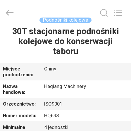
Heqiang
Machinery
Development
Limited
by
Podnośniki kolejowe
Share
Ltd.
All
30T stacjonarne podnośniki
DOM
Rights
Reserved.
kolejowe do konserwacji
PRODUKTY
taboru
O
Miejsce
Chiny
pochodzenia:
NAS
Nazwa
Heqiang Machinery
handlowa:
WYCIECZKA
Orzecznictwo:
ISO9001
PO
FABRYCE
Numer modelu:
HQ69S
Minimalne
4 jednostki