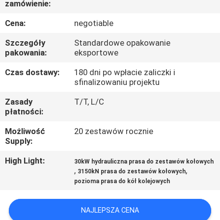
zamówienie:
KONTROLA
JAKOŚCI
Cena:
negotiable
Szczegóły
Standardowe opakowanie
SKONTAKTUJ
pakowania:
eksportowe
SIĘ
Czas dostawy:
180 dni po wpłacie zaliczki i
sfinalizowaniu projektu
Z
Zasady
T/T, L/C
NAMI
płatności:
Możliwość
20 zestawów rocznie
POPROSIĆ
Supply:
O
High Light:
30kW hydrauliczna prasa do zestawów kołowych
WYCENĘ
,
,
3150kN prasa do zestawów kołowych
pozioma prasa do kół kolejowych
SITEMAP
NAJLEPSZA CENA