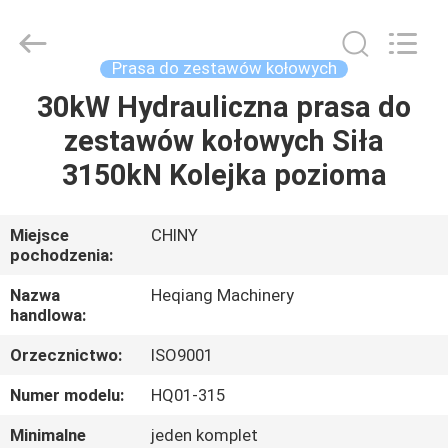
Heqiang
Machinery
Development
Limited
by
Prasa do zestawów kołowych
Share
Ltd.
All
30kW Hydrauliczna prasa do
DOM
Rights
Reserved.
zestawów kołowych Siła
PRODUKTY
3150kN Kolejka pozioma
O
Miejsce
CHINY
pochodzenia:
NAS
Nazwa
Heqiang Machinery
handlowa:
WYCIECZKA
Orzecznictwo:
ISO9001
PO
FABRYCE
Numer modelu:
HQ01-315
Minimalne
jeden komplet