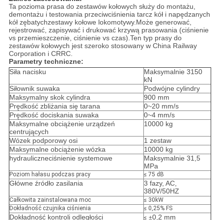
Ta pozioma prasa do zestawów kołowych służy do montażu,
demontażu i testowania przeciwciśnienia tarcz kół i napędzanych
kół zębatych
zestawy kołowe lokomotywy.Może generować,
rejestrować, zapisywać i drukować krzywą prasowania (ciśnienie
vs przemieszczenie, ciśnienie vs czas).Ten typ prasy do
zestawów kołowych jest szeroko stosowany w China Railway
Corporation i CRRC.
Parametry techniczne:
Siła nacisku
Maksymalnie 3150
kN
Siłownik suwaka
Podwójne cylindry
Maksymalny skok cylindra
900 mm
Prędkość zbliżania się tarana
0~20 mm/s
Prędkość dociskania suwaka
0~4 mm/s
Maksymalne obciążenie urządzeń
10000 kg
centrujących
Wózek podporowy osi
1 zestaw
Maksymalne obciążenie wózka
10000 kg
hydrauliczne
ciśnienie systemowe
Maksymalnie 31,5
MPa
Poziom hałasu podczas pracy
≤ 75 dB
Główne źródło zasilania
3 fazy, AC,
380V/50HZ
Całkowita zainstalowana moc
≤ 30kW
Dokładność czujnika ciśnienia
≤ 0,25% FS
Dokładność kontroli odległości
0,2 mm
≤
±