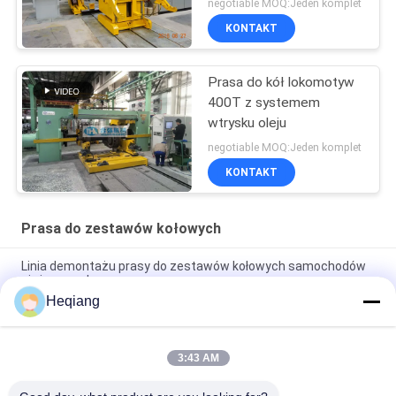
negotiable MOQ:Jeden komplet
KONTAKT
Prasa do kół lokomotyw
400T z systemem
wtrysku oleju
negotiable MOQ:Jeden komplet
KONTAKT
Prasa do zestawów kołowych
Linia demontażu prasy do zestawów kołowych samochodów
ciężarowych
Heqiang
Warsztat kolejowy 3000kN Prasa do demontażu zestawu
kołowego Φ1250mm Koła
3:43 AM
Prasa do zestawów kołowych 315 ton Metro z obrotowym
wózkiem podpierającym 180 °