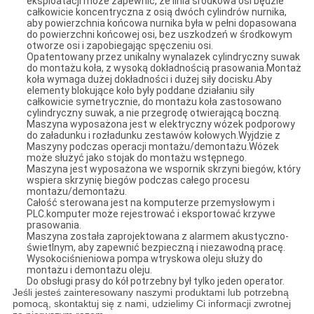
eksploatacji może zapewnić, że linia środkowa osi będzie
całkowicie koncentryczna z osią dwóch cylindrów nurnika,
aby powierzchnia końcowa nurnika była w pełni dopasowana
do powierzchni końcowej osi, bez uszkodzeń w środkowym
otworze osi i zapobiegając spęczeniu osi.
Opatentowany przez unikalny wynalazek cylindryczny suwak
do montażu koła, z wysoką dokładnością prasowania.Montaż
koła wymaga dużej dokładności i dużej siły docisku.Aby
elementy blokujące koło były poddane działaniu siły
całkowicie symetrycznie, do montażu koła zastosowano
cylindryczny suwak, a nie przegrodę otwierającą boczną.
Maszyna wyposażona jest w elektryczny wózek podporowy
do załadunku i rozładunku zestawów kołowych.Wyjdzie z
Maszyny podczas operacji montażu/demontażu.Wózek
może służyć jako stojak do montażu wstępnego.
Maszyna jest wyposażona we wspornik skrzyni biegów, który
wspiera skrzynię biegów podczas całego procesu
montażu/demontażu.
Całość sterowana jest na komputerze przemysłowym i
PLC.komputer może rejestrować i eksportować krzywe
prasowania.
Maszyna została zaprojektowana z alarmem akustyczno-
świetlnym, aby zapewnić bezpieczną i niezawodną pracę.
Wysokociśnieniowa pompa wtryskowa oleju służy do
montażu i demontażu oleju.
Do obsługi prasy do kół potrzebny był tylko jeden operator.
Jeśli jesteś zainteresowany naszymi produktami lub potrzebną
pomocą, skontaktuj się z nami, udzielimy Ci informacji zwrotnej