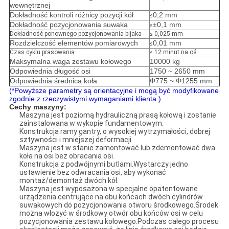
wewnętrznej
Dokładność kontroli różnicy pozycji kół
0,2 mm
≤
Dokładność pozycjonowania suwaka
±0,1 mm
≤
Dokładność ponownego pozycjonowania bijaka
≤ 0,025 mm
Rozdzielczość elementów pomiarowych
0,01 mm
≤
Czas cyklu prasowania
≤ 12 minut na oś
Maksymalna waga zestawu kołowego
10000 kg
Odpowiednia długość osi
1750 ~ 2650 mm
Odpowiednia średnica koła
Φ775 ~ Φ1255 mm
(*Powyższe parametry są orientacyjne i mogą być modyfikowane
zgodnie z rzeczywistymi wymaganiami klienta.)
Cechy maszyny:
Maszyna jest poziomą hydrauliczną prasą kołową i zostanie
zainstalowana w wykopie fundamentowym.
Konstrukcja ramy gantry, o wysokiej wytrzymałości, dobrej
sztywności i mniejszej deformacji.
Maszyna jest w stanie zamontować lub zdemontować dwa
koła na osi bez obracania osi.
Konstrukcja z podwójnymi butlami.Wystarczy jedno
ustawienie bez odwracania osi, aby wykonać
montaż/demontaż dwóch kół.
Maszyna jest wyposażona w specjalne opatentowane
urządzenia centrujące na obu końcach dwóch cylindrów
suwakowych do pozycjonowania otworu środkowego.Środek
można włożyć w środkowy otwór obu końców osi w celu
pozycjonowania zestawu kołowego.Podczas całego procesu