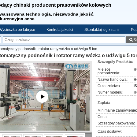
dący chiński producent prasowników kołowych
wansowana technologia, niezawodna jakość,
kurencyjna cena
Wycieczka po fabryce
Kontrola jakości
Skontaktuj się z nami
Pop
S
omatyczny podnośnik i rotator ramy wózka o udźwigu 5 ton
tomatyczny podnośnik i rotator ramy wózka o udźwigu 5 to
Szczegóły Produktu:
Miejsce
H
pochodzenia:
Nazwa handlowa:
H
Orzecznictwo:
I
Numer modelu:
H
Zapłata:
Minimalne zamówienie:
Cena:
Szczegóły pakowania:
Czas dostawy: