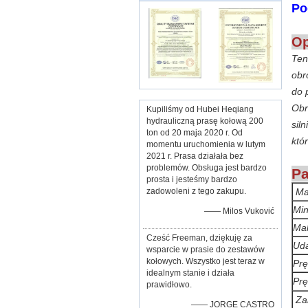
Po
Op
Ten
obr
do 
Obr
Kupiliśmy od Hubei Heqiang
hydrauliczną prasę kołową 200
sil
ton od 20 maja 2020 r. Od
któ
momentu uruchomienia w lutym
2021 r. Prasa działała bez
problemów. Obsługa jest bardzo
Pa
prosta i jesteśmy bardzo
zadowoleni z tego zakupu.
Ma
Min
—— Milos Vuković
Ma
Cześć Freeman, dziękuję za
Uda
wsparcie w prasie do zestawów
kołowych. Wszystko jest teraz w
Prę
idealnym stanie i działa
Prę
prawidłowo.
Za
—— JORGE CASTRO