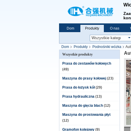
Wio
Zaa
kon
Dom
Produkty
O nas
Dom
Produkty
Podnośniki wózka
Aut
Au
Wszystkie produkty
Prasa do zestawów kołowych
(49)
Maszyna do prasy kołowej
(23)
Prasa do łożysk kół
(29)
Prasa hydrauliczna
(13)
Maszyna do gięcia blach
(12)
Maszyna do prostowania płyt
(12)
Gramofon kolejowy
(9)