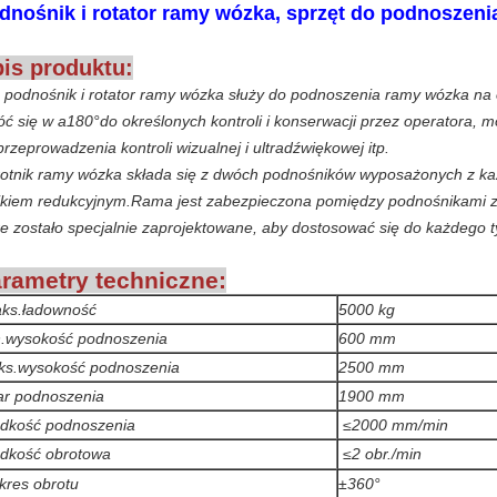
dnośnik i rotator ramy wózka, sprzęt do podnoszeni
is produktu:
 podnośnik i rotator ramy wózka służy do podnoszenia ramy wózka n
óć się w a
180°
do określonych kontroli i konserwacji przez operatora
przeprowadzenia kontroli wizualnej i ultradźwiękowej itp.
otnik ramy wózka składa się z dwóch podnośników wyposażonych z każ
nikiem redukcyjnym.Rama jest zabezpieczona pomiędzy podnośnikami
re zostało specjalnie zaprojektowane, aby dostosować się do każdego 
rametry techniczne:
ks.ładowność
5000 kg
.wysokość podnoszenia
600 mm
ks.wysokość podnoszenia
2500 mm
r podnoszenia
1900 mm
dkość podnoszenia
≤
2000 mm/min
dkość obrotowa
≤
2 obr./min
kres obrotu
±360°