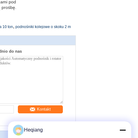
nami pod
 prośbę.
,
a 10 ton
podnośniki kolejowe o skoku 2 m
dnio do nas
Kontakt
Heqiang