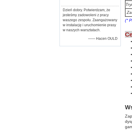
Try
Dzień dobry. Potwierdzam, że
Za
jesteśmy zadowoleni z pracy
waszego zespołu. Zaangażowany
(* 
w instalację i uruchomienie prasy
w naszych warsztatach.
Ce
—— Hacen OULD
Ws
Zap
dys
gam