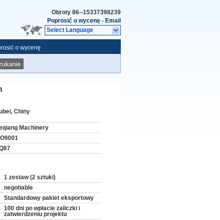
Obroty
86--15337398239
Poprosić o wycenę
-
Email
Select Language
rosić o wycenę
zukanie
n
ubei, Chiny
eqiang Machinery
SO9001
Q87
1 zestaw (2 sztuki)
negotiable
Standardowy pakiet eksportowy
100 dni po wpłacie zaliczki i
zatwierdzeniu projektu