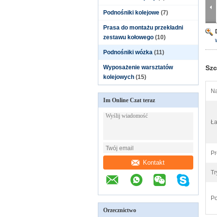
Podnośniki kolejowe
(7)
Prasa do montażu przekładni
zestawu kołowego
(10)
Podnośniki wózka
(11)
Wyposażenie warsztatów
Szc
kolejowych
(15)
Na
Im Online Czat teraz
Ł
Pr
Kontakt
Tr
Po
Orzecznictwo