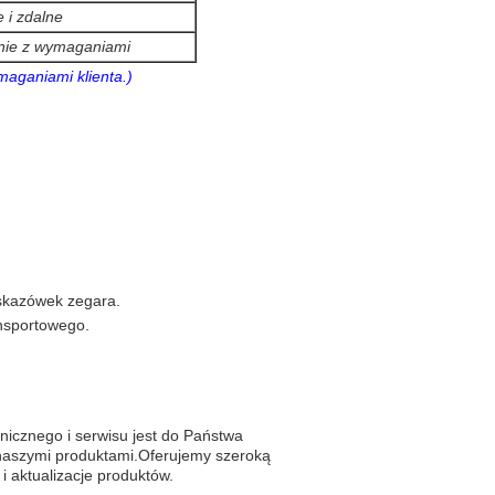
 i zdalne
nie z wymaganiami
aganiami klienta.)
skazówek zegara.
nsportowego.
nicznego i serwisu jest do Państwa
naszymi produktami.Oferujemy szeroką
 aktualizacje produktów.