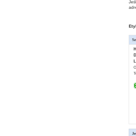
Jeś
adr
Ety
Sz
H
D
L
O
T
Je