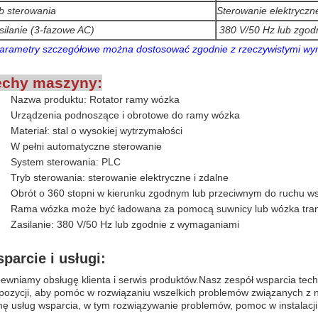
b sterowania
Sterowanie elektryczne
silanie (3-fazowe AC)
380 V/50 Hz lub zgod
Parametry szczegółowe można dostosować zgodnie z rzeczywistymi wym
chy maszyny:
Nazwa produktu: Rotator ramy wózka
Urządzenia podnoszące i obrotowe do ramy wózka
Materiał: stal o wysokiej wytrzymałości
W pełni automatyczne sterowanie
System sterowania: PLC
Tryb sterowania: sterowanie elektryczne i zdalne
Obrót o 360 stopni w kierunku zgodnym lub przeciwnym do ruchu w
Rama wózka może być ładowana za pomocą suwnicy lub wózka tra
Zasilanie: 380 V/50 Hz lub zgodnie z wymaganiami
parcie i usługi:
ewniamy obsługę klienta i serwis produktów.Nasz zespół wsparcia tech
pozycji, aby pomóc w rozwiązaniu wszelkich problemów związanych z 
ę usług wsparcia, w tym rozwiązywanie problemów, pomoc w instalacji i