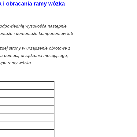
a i obracania ramy wózka
a odpowiednią wysokość
a następnie
, montażu i demontażu komponentów lub
dej strony w urządzenie obrotowe z
 za pomocą urządzenia mocującego,
typu ramy wózka.