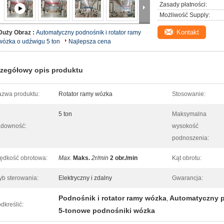
Zasady płatności:
Możliwość Supply:
Kontakt
Duży Obraz :
Automatyczny podnośnik i rotator ramy
wózka o udźwigu 5 ton
Najlepsza cena
zegółowy opis produktu
zwa produktu:
Rotator ramy wózka
Stosowanie:
5 ton
Maksymalna
adowność:
wysokość
podnoszenia:
ędkość obrotowa:
Max.
Maks.
2r/min
2 obr./min
Kąt obrotu:
yb sterowania:
Elektryczny i zdalny
Gwarancja:
Podnośnik i rotator ramy wózka
Automatyczny p
,
dkreślić:
5-tonowe podnośniki wózka