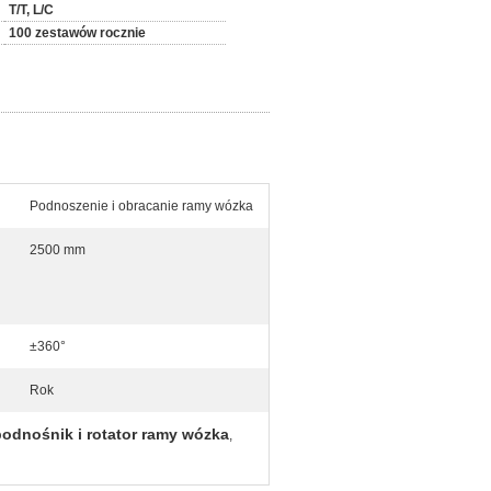
T/T, L/C
100 zestawów rocznie
Podnoszenie i obracanie ramy wózka
2500 mm
±360°
Rok
odnośnik i rotator ramy wózka
,