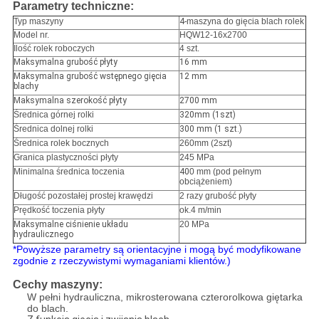
Parametry techniczne:
Typ maszyny
4-
maszyna do gięcia blach rolek
Model nr.
HQW12-16x2700
Ilość rolek roboczych
4 szt.
Maksymalna grubość płyty
16 mm
Maksymalna grubość wstępnego gięcia
12 mm
blachy
Maksymalna szerokość płyty
2700 mm
Średnica górnej rolki
320mm (1szt)
Średnica dolnej rolki
300 mm (1 szt.)
Średnica rolek bocznych
260mm (2szt)
Granica plastyczności płyty
2
45 MPa
Minimalna średnica toczenia
40
0 mm (pod pełnym
obciążeniem)
Długość pozostałej prostej krawędzi
2 razy grubość płyty
Prędkość toczenia płyty
ok.4 m/min
Maksymalne ciśnienie układu
20 MPa
hydraulicznego
*Powyższe parametry są orientacyjne i mogą być modyfikowane
zgodnie z rzeczywistymi wymaganiami klientów.)
Cechy maszyny:
W pełni hydrauliczna, mikrosterowana czterorolkowa giętarka
do blach.