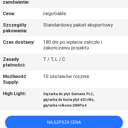
zamówienie:
KONTROLA
JAKOŚCI
Cena:
negotiable
Szczegóły
Standardowy pakiet eksportowy
SKONTAKTUJ
pakowania:
SIĘ
Czas dostawy:
180 dni po wpłacie zaliczki i
zakończeniu projektu
Z
Zasady
T / T, L / C
NAMI
płatności:
Możliwość
10 zestawów rocznie
POPROSIĆ
Supply:
O
High Light:
,
Giętarka do płyt Siemens PLC
WYCENĘ
,
giętarka do kucia płyt 42CrMo
giętarka rolkowa 20MPa 4
SITEMAP
NAJLEPSZA CENA