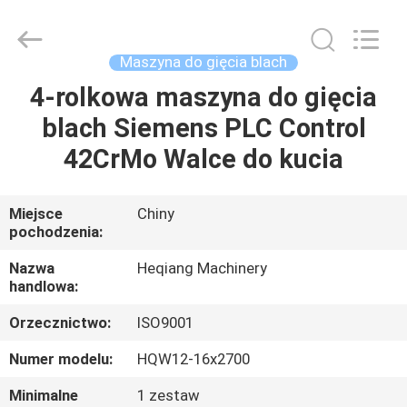
Heqiang
Machinery
Development
Limited
by
Maszyna do gięcia blach
Share
Ltd.
All
4-rolkowa maszyna do gięcia
DOM
Rights
Reserved.
blach Siemens PLC Control
PRODUKTY
42CrMo Walce do kucia
O
Miejsce
Chiny
pochodzenia:
NAS
Nazwa
Heqiang Machinery
handlowa:
WYCIECZKA
Orzecznictwo:
ISO9001
PO
FABRYCE
Numer modelu:
HQW12-16x2700
Minimalne
1 zestaw