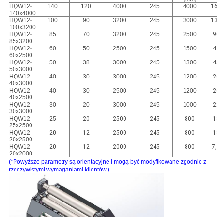
HQW12-
140
120
4000
245
4000
1
140x4000
HQW12-
100
90
3200
245
3000
1
100x3200
HQW12-
85
70
3200
245
2500
9
85x3200
HQW12-
60
50
2500
245
1500
4
60x2500
HQW12-
50
38
3000
245
1300
4
50x3000
HQW12-
40
30
3000
245
1200
2
40x3000
HQW12-
40
30
2500
245
1200
2
40x2500
HQW12-
30
20
3000
245
1000
2
30x3000
HQW12-
25
20
2500
245
800
1
25x2500
HQW12-
20
12
2500
245
800
1
20x2500
HQW12-
20
12
2000
245
800
7
20x2000
(*Powyższe parametry są orientacyjne i mogą być modyfikowane zgodnie z
rzeczywistymi wymaganiami klientów.)