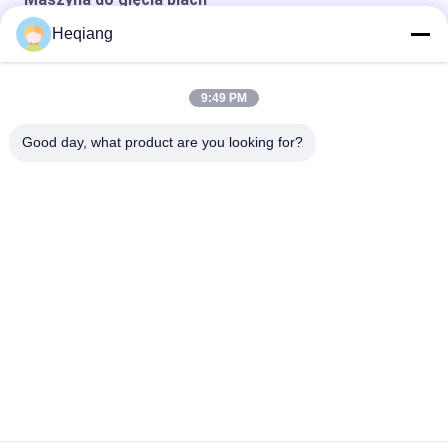
Heqiang
Giętarka do blach rolkowych typu Level Down NC Control 3
3-walcowa symetryczna walcarka do blach grubych
9:49 PM
Mechaniczna walcarka do blach stalowych serii W11
Good day, what product are you looking for?
popularne kategorie
Wszystko
Prasa Do Zestawów 
Maszyna Do Prasy 
Kołowych
Kołowej
Prasa Do Łożysk Kół
Prasa Hydrauliczna
Maszyna Do Gięcia 
Maszyna Do 
Blach
Prostowania Płyt
Gramofon Kolejowy
Podnośniki Kolejowe