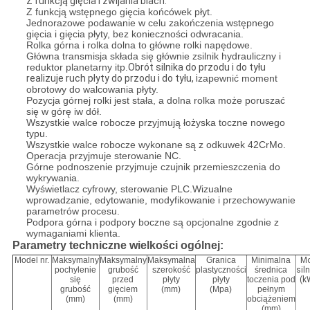
Z funkcją gięcia i zwijania blach.
Z funkcją wstępnego gięcia końcówek płyt.
Jednorazowe podawanie w celu zakończenia wstępnego
gięcia i gięcia płyty, bez konieczności odwracania.
Rolka górna i rolka dolna to główne rolki napędowe.
Główna transmisja składa się głównie z
silnik hydrauliczny i
reduktor planetarny itp.
Obrót silnika do przodu i do tyłu
realizuje ruch płyty do przodu i do tyłu, i
zapewnić moment
obrotowy do walcowania płyty.
Pozycja górnej rolki jest stała, a dolna rolka może poruszać
się w górę iw dół.
Wszystkie walce robocze przyjmują łożyska toczne nowego
typu.
Wszystkie walce robocze wykonane są z odkuwek 42CrMo.
Operacja przyjmuje sterowanie NC.
Górne podnoszenie przyjmuje czujnik przemieszczenia do
wykrywania.
Wyświetlacz cyfrowy, sterowanie PLC.Wizualne
wprowadzanie, edytowanie, modyfikowanie i przechowywanie
parametrów procesu.
Podpora górna i podpory boczne są opcjonalne zgodnie z
wymaganiami klienta.
Parametry techniczne wielkości ogólnej:
Model nr.
Maksymalny
Maksymalny
Maksymalna
Granica
Minimalna
M
pochylenie
grubość
szerokość
plastyczności
średnica
sil
się
przed
płyty
płyty
toczenia pod
(k
grubość
gięciem
(mm)
(Mpa)
pełnym
(mm)
(mm)
obciążeniem
(mm)