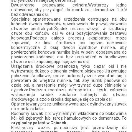
sztywności i mniejszej deformacji.
Dwustronne prasowanie cylindra.Wystarczy jedno
ustawienie, aby przystąpić do montażu i demontażu 2 kół
bez odwracania osi.
Specjalne opatentowane urządzenia centrujące na obu
końcach dwóch cylindrów suwakowych do pozycjonowania
otworów centralnych.Środek można włożyć w środkowy
otwór obu końców osi w celu pozycjonowania zestawu
kołowego.Podczas całego procesu eksploatacji może
zapewnić, że linia środkowa osi będzie całkowicie
koncentryczna z osią dwóch cylindrów nurnika, aby
powierzchnia końcowa nurnika była w pełni dopasowana do
powierzchni końcowej osi, bez uszkodzeń w środkowym
otworze osi i zapobiegając spęczeniu osi.
Urządzenia środkowe przenoszą tylko ciężar osi i nie
wytrzymują dużego ciśnienia cylindra olejowego.Utrzymując
położenie środkowe, może automatycznie wycofać się z
powrotem do wnętrza nurnika, tak aby nurnik pasował do
czoła osi, a następnie mógł wytrzymać duże ciśnienie w
cylindrze.Podczas montażu, demontażu i testu ciśnienia
wstecznego środek zostanie cofnięty do otworu
środkowego, a czoło środka dopasuje się do czoła osi.
Opatentowany przez unikalny wynalazek cylindryczny suwak
do montażu koła.
Ruchomy suwak z 2 wymiennymi wkładkami do blokowania
kół, kół zębatych lub tarcz hamulcowych do demontażu.
To
oryginalny patent w Chinach.
Elektryczny wózek pomocniczy jest przewidziany do