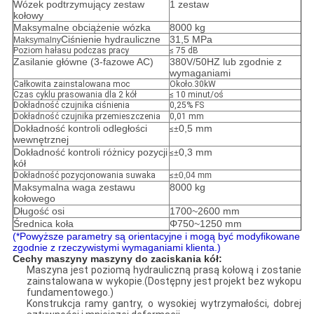
Wózek podtrzymujący zestaw
1 zestaw
kołowy
Maksymalne obciążenie wózka
8000 kg
Ciśnienie hydrauliczne
31,5 MPa
Maksymalny
Poziom hałasu podczas pracy
≤ 75 dB
Zasilanie główne (3-fazowe AC)
380V/50HZ lub zgodnie z
wymaganiami
Całkowita zainstalowana moc
Około.30kW
Czas cyklu prasowania dla 2 kół
≤ 10 minut/oś
Dokładność czujnika ciśnienia
0,25% FS
Dokładność czujnika przemieszczenia
0,01 mm
Dokładność kontroli odległości
0,5 mm
≤
±
wewnętrznej
Dokładność kontroli różnicy pozycji
0,3 mm
≤
±
kół
Dokładność pozycjonowania suwaka
≤
±
0,04 mm
Maksymalna waga zestawu
8000 kg
kołowego
Długość osi
1700~2600 mm
Średnica koła
Φ750~1250 mm
(*Powyższe parametry są orientacyjne i mogą być modyfikowane
zgodnie z rzeczywistymi wymaganiami klienta.)
Cechy maszyny maszyny do zaciskania kół:
Maszyna jest poziomą hydrauliczną prasą kołową i zostanie
zainstalowana w wykopie.(Dostępny jest projekt bez wykopu
fundamentowego.)
Konstrukcja ramy gantry, o wysokiej wytrzymałości, dobrej