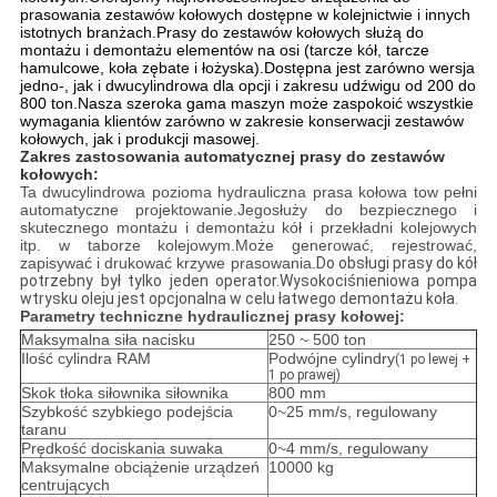
prasowania zestawów kołowych dostępne w kolejnictwie i innych
istotnych branżach.Prasy do zestawów kołowych służą do
montażu i demontażu elementów na osi (tarcze kół, tarcze
hamulcowe, koła zębate i łożyska).Dostępna jest zarówno wersja
jedno-, jak i dwucylindrowa dla opcji i zakresu udźwigu od 200 do
800 ton.Nasza szeroka gama maszyn może zaspokoić wszystkie
wymagania klientów zarówno w zakresie konserwacji zestawów
kołowych, jak i produkcji masowej.
Zakres zastosowania automatycznej prasy do zestawów
kołowych:
Ta dwucylindrowa pozioma hydrauliczna prasa kołowa to
w pełni
automatyczne projektowanie.Jego
służy do bezpiecznego i
skutecznego montażu i demontażu kół i przekładni kolejowych
itp. w taborze kolejowym.Może generować, rejestrować,
zapisywać i drukować krzywe prasowania.
Do obsługi prasy do kół
potrzebny był tylko jeden operator.Wysokociśnieniowa pompa
wtrysku oleju jest opcjonalna w celu łatwego demontażu koła.
Parametry techniczne hydraulicznej prasy kołowej:
Maksymalna siła nacisku
250 ~ 500 ton
Ilość cylindra RAM
Podwójne cylindry
(1 po lewej +
1 po prawej)
Skok tłoka siłownika siłownika
800 mm
Szybkość szybkiego podejścia
0~25 mm/s, regulowany
taranu
Prędkość dociskania suwaka
0~4 mm/s, regulowany
Maksymalne obciążenie urządzeń
10000 kg
centrujących