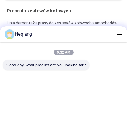
Prasa do zestawów kołowych
Linia demontażu prasy do zestawów kołowych samochodów
ciężarowych
Heqiang
Warsztat kolejowy 3000kN Prasa do demontażu zestawu
kołowego Φ1250mm Koła
9:32 AM
Prasa do zestawów kołowych 315 ton Metro z obrotowym
wózkiem podpierającym 180 °
Good day, what product are you looking for?
popularne kategorie
Wszystko
Prasa Do Zestawów 
Maszyna Do Prasy 
Kołowych
Kołowej
Prasa Do Łożysk Kół
Prasa Hydrauliczna
Maszyna Do Gięcia 
Maszyna Do 