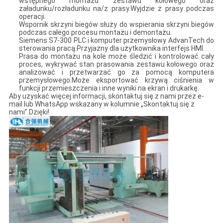
wstępnego montażu zestawu kołowego oraz
załadunku/rozładunku na/z prasy.Wyjdzie z prasy podczas
operacji.
Wspornik skrzyni biegów służy do wspierania skrzyni biegów
podczas całego procesu montażu i demontażu.
Siemens S7-300 PLC i komputer przemysłowy AdvanTech do
sterowania pracą.Przyjazny dla użytkownika interfejs HMI.
Prasa do montażu na kole może śledzić i kontrolować cały
proces, wykrywać stan prasowania zestawu kołowego oraz
analizować i przetwarzać go za pomocą komputera
przemysłowego.Może eksportować krzywą ciśnienia w
funkcji przemieszczenia i inne wyniki na ekran i drukarkę.
Aby uzyskać więcej informacji, skontaktuj się z nami przez e-
mail lub WhatsApp wskazany w kolumnie „Skontaktuj się z
nami”.Dzięki!