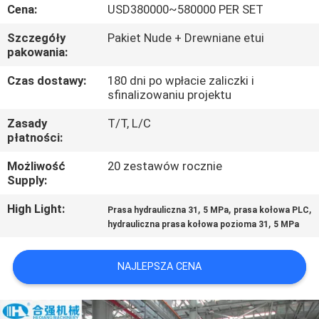
KONTROLA
Cena:
USD380000~580000 PER SET
JAKOŚCI
Szczegóły
Pakiet Nude + Drewniane etui
pakowania:
SKONTAKTUJ
Czas dostawy:
180 dni po wpłacie zaliczki i
sfinalizowaniu projektu
SIĘ
Zasady
T/T, L/C
Z
płatności:
NAMI
Możliwość
20 zestawów rocznie
Supply:
POPROSIĆ
High Light:
,
,
,
Prasa hydrauliczna 31
5 MPa
prasa kołowa PLC
O
,
hydrauliczna prasa kołowa pozioma 31
5 MPa
WYCENĘ
NAJLEPSZA CENA
SITEMAP