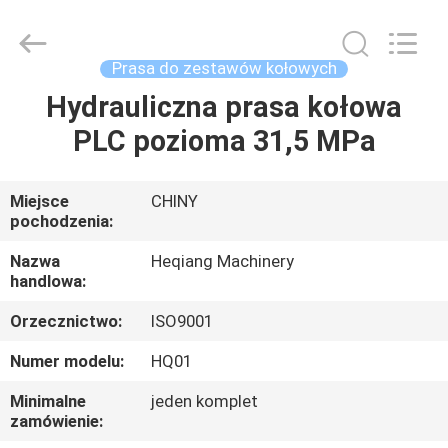
Heqiang
Machinery
Development
Limited
by
Prasa do zestawów kołowych
Share
Ltd.
All
Hydrauliczna prasa kołowa
DOM
Rights
Reserved.
PLC pozioma 31,5 MPa
PRODUKTY
Miejsce
CHINY
pochodzenia:
O
NAS
Nazwa
Heqiang Machinery
handlowa:
Orzecznictwo:
ISO9001
WYCIECZKA
PO
Numer modelu:
HQ01
FABRYCE
Minimalne
jeden komplet
zamówienie: