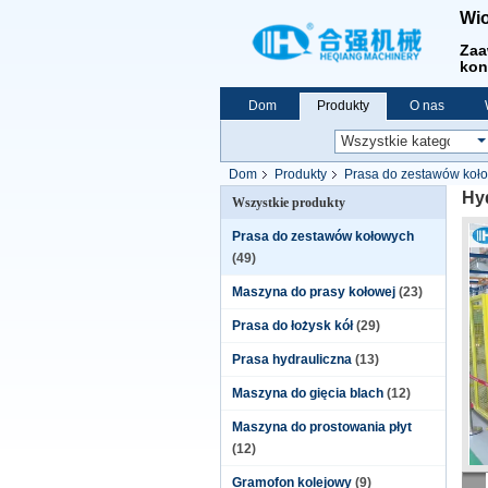
Wio
Zaa
kon
Dom
Produkty
O nas
Dom
Produkty
Prasa do zestawów koł
Hy
Wszystkie produkty
Prasa do zestawów kołowych
(49)
Maszyna do prasy kołowej
(23)
Prasa do łożysk kół
(29)
Prasa hydrauliczna
(13)
Maszyna do gięcia blach
(12)
Maszyna do prostowania płyt
(12)
Gramofon kolejowy
(9)