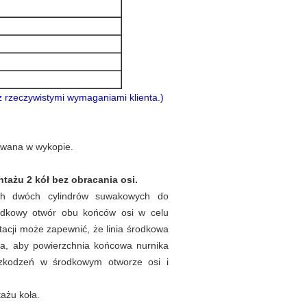
 rzeczywistymi wymaganiami klienta.)
lowana w wykopie.
tażu 2 kół bez obracania osi.
ach dwóch cylindrów suwakowych do
odkowy otwór obu końców osi w celu
acji może zapewnić, że linia środkowa
ika, aby powierzchnia końcowa nurnika
szkodzeń w środkowym otworze osi i
ażu koła.