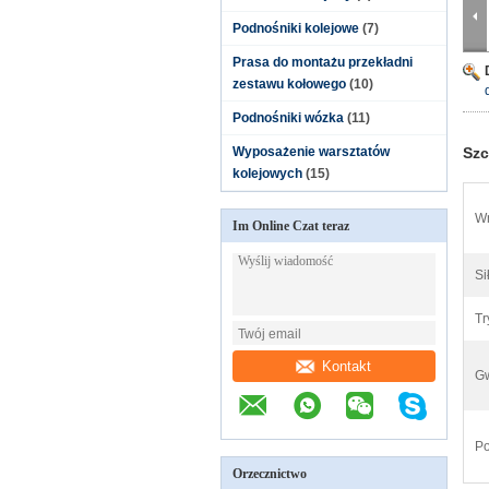
Podnośniki kolejowe
(7)
Prasa do montażu przekładni
zestawu kołowego
(10)
Podnośniki wózka
(11)
Wyposażenie warsztatów
Szc
kolejowych
(15)
Wn
Im Online Czat teraz
Si
Tr
Kontakt
Gw
Po
Orzecznictwo