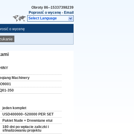
Obroty
86--15337398239
Poprosić o wycenę
-
Email
Select Language
rosić o wycenę
zukanie
kami
HINY
eqiang Machinery
SO9001
Q01-350
jeden komplet
USD400000~520000 PER SET
Pakiet Nude + Drewniane etui
180 dni po wpłacie zaliczki i
sfinalizowaniu projektu