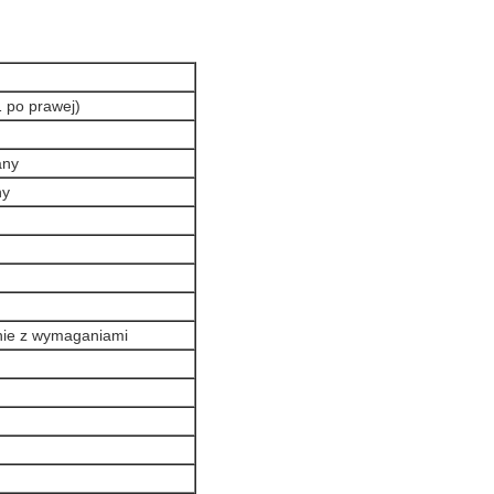
1 po prawej)
any
ny
nie z wymaganiami