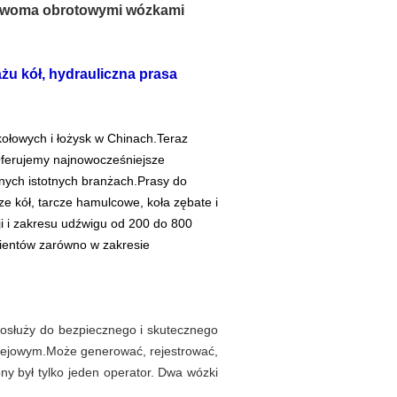
 dwoma obrotowymi wózkami
u kół, hydrauliczna prasa
łowych i łożysk w Chinach.Teraz
ferujemy najnowocześniejsze
nych istotnych branżach.Prasy do
e kół, tarcze hamulcowe, koła zębate i
ji i zakresu udźwigu od 200 do 800
ientów zarówno w zakresie
go
służy do bezpiecznego i skutecznego
olejowym.Może generować, rejestrować,
ny był tylko jeden operator. Dwa wózki