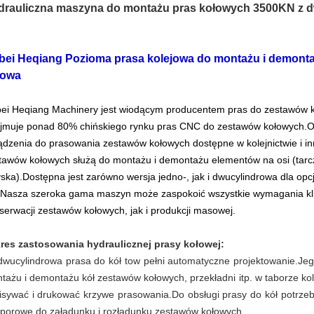
drauliczna maszyna do montażu pras kołowych 3500KN z
bei Heqiang Pozioma prasa kolejowa do montażu i demontaż
łowa
ei Heqiang Machinery jest wiodącym producentem pras do zestawów ko
jmuje ponad 80% chińskiego rynku pras CNC do zestawów kołowych.O
ądzenia do prasowania zestawów kołowych dostępne w kolejnictwie i in
tawów kołowych służą do montażu i demontażu elementów na osi (tarcz
yska).Dostępna jest zarówno wersja jedno-, jak i dwucylindrowa dla opc
.Nasza szeroka gama maszyn może zaspokoić wszystkie wymagania kl
serwacji zestawów kołowych, jak i produkcji masowej.
res zastosowania hydraulicznej prasy kołowej:
dwucylindrowa prasa do kół to
w pełni automatyczne projektowanie.Je
tażu i demontażu kół zestawów kołowych, przekładni itp. w taborze k
isywać i drukować krzywe prasowania.
Do obsługi prasy do kół potrzeb
porowe do załadunku i rozładunku zestawów kołowych.