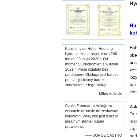
Hy
Hu
ko
Hub
Kupiliśmy od Hubei Heqiang
hydrauliczną prasę kołową 200
obe
ton od 20 maja 2020 r. Od
urz
momentu uruchomienia w lutym
2021 r. Prasa działała bez
zes
problemów. Obsługa jest bardzo
łoż
prosta i jesteśmy bardzo
ton
zadowoleni z tego zakupu.
kon
—— Milos Vuković
Cześć Freeman, dziękuję za
Zak
wsparcie w prasie do zestawów
Ta 
kołowych. Wszystko jest teraz w
mon
idealnym stanie i działa
prawidłowo.
zap
—— JORGE CASTRO
pod