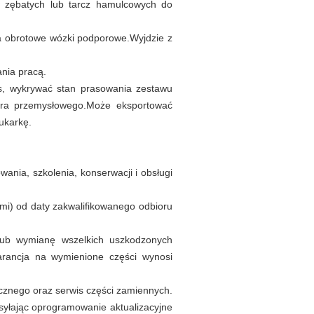
 zębatych lub tarcz hamulcowych do
a obrotowe wózki podporowe.Wyjdzie z
nia pracą.
s, wykrywać stan prasowania zestawu
era przemysłowego.Może eksportować
rukarkę.
wania, szkolenia, konserwacji i obsługi
mi) od daty zakwalifikowanego odbioru
lub wymianę wszelkich uszkodzonych
rancja na wymienione części wynosi
cznego oraz serwis części zamiennych.
syłając oprogramowanie aktualizacyjne