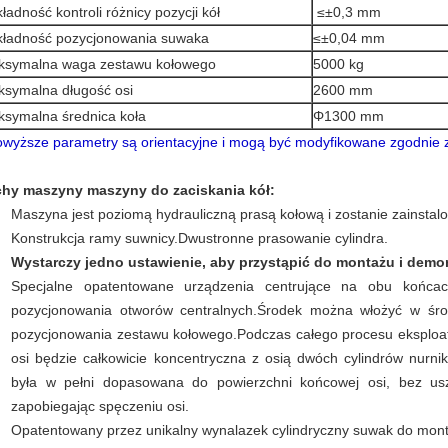
ładność kontroli różnicy pozycji kół
≤
±
0,3 mm
ładność pozycjonowania suwaka
≤
±
0,04 mm
ksymalna waga zestawu kołowego
5000 kg
symalna długość osi
2600 mm
symalna średnica koła
Φ1300 mm
owyższe parametry są orientacyjne i mogą być modyfikowane zgodnie z
hy maszyny maszyny do zaciskania kół:
Maszyna jest poziomą hydrauliczną prasą kołową i zostanie zainsta
Konstrukcja ramy suwnicy.
Dwustronne prasowanie cylindra
.
Wystarczy jedno ustawienie, aby przystąpić do montażu i demon
Specjalne opatentowane urządzenia centrujące na obu końc
pozycjonowania otworów centralnych.Środek można włożyć w śr
pozycjonowania zestawu kołowego.Podczas całego procesu eksploat
osi będzie całkowicie koncentryczna z osią dwóch cylindrów nurn
była w pełni dopasowana do powierzchni końcowej osi, bez u
zapobiegając spęczeniu osi.
Opatentowany przez unikalny wynalazek cylindryczny suwak do mont