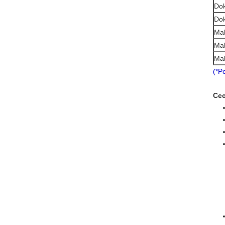
Dok
Dok
Ma
Mak
Mak
(*P
Cec