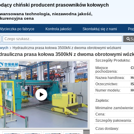
dący chiński producent prasowników kołowych
wansowana technologia, niezawodna jakość,
kurencyjna cena
Wycieczka po fabryce
Kontrola jakości
Skontaktuj się z nami
Pop
S
owych
Hydrauliczna prasa kołowa 3500kN z dwoma obrotowymi wózkami
drauliczna prasa kołowa 3500kN z dwoma obrotowymi wóz
Szczegóły Produktu:
Miejsce
C
pochodzenia:
Nazwa handlowa:
H
Orzecznictwo:
I
Numer modelu:
H
Zapłata:
Minimalne zamówienie:
Cena:
Szczegóły pakowania:
Czas dostawy: