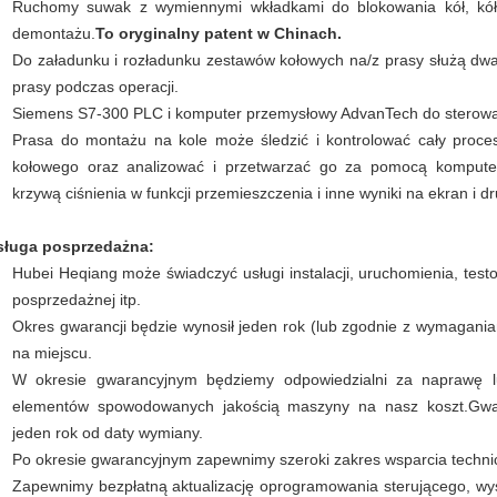
Ruchomy suwak z wymiennymi wkładkami do blokowania kół, kół
demontażu.
To oryginalny patent w Chinach.
Do załadunku i rozładunku zestawów kołowych na/z prasy służą dw
prasy podczas operacji.
Siemens S7-300 PLC i komputer przemysłowy AdvanTech do sterowa
Prasa do montażu na kole może śledzić i kontrolować cały proce
kołowego oraz analizować i przetwarzać go za pomocą komput
krzywą ciśnienia w funkcji przemieszczenia i inne wyniki na ekran i d
ługa posprzedażna:
Hubei Heqiang może świadczyć usługi instalacji, uruchomienia, testo
posprzedażnej itp.
Okres gwarancji będzie wynosił jeden rok (lub zgodnie z wymagania
na miejscu.
W okresie gwarancyjnym będziemy odpowiedzialni za naprawę 
elementów spowodowanych jakością maszyny na nasz koszt.Gwa
jeden rok od daty wymiany.
Po okresie gwarancyjnym zapewnimy szeroki zakres wsparcia techni
Zapewnimy bezpłatną aktualizację oprogramowania sterującego, wy