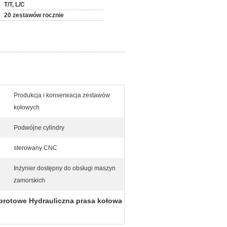
T/T, L/C
20 zestawów rocznie
Produkcja i konserwacja zestawów
kołowych
Podwójne cylindry
sterowany CNC
Inżynier dostępny do obsługi maszyn
zamorskich
brotowe Hydrauliczna prasa kołowa