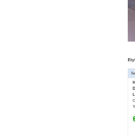
Ety
Sz
H
D
L
O
T