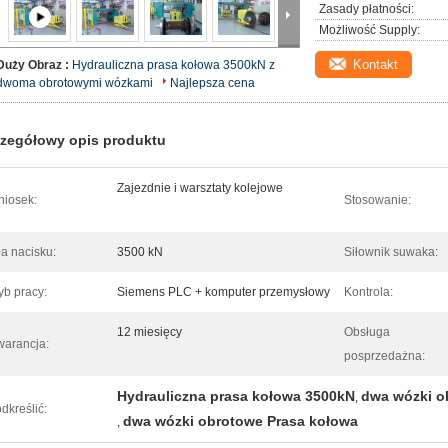
Zasady płatności:
Możliwość Supply:
Kontakt
Duży Obraz :
Hydrauliczna prasa kołowa 3500kN z
dwoma obrotowymi wózkami
Najlepsza cena
zegółowy opis produktu
Zajezdnie i warsztaty kolejowe
iosek:
Stosowanie:
ła nacisku:
3500 kN
Siłownik suwaka:
yb pracy:
Siemens PLC + komputer przemysłowy
Kontrola:
12 miesięcy
Obsługa
arancja:
posprzedażna:
Hydrauliczna prasa kołowa 3500kN
dwa wózki o
,
dkreślić:
dwa wózki obrotowe Prasa kołowa
,