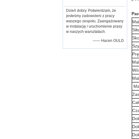
Dzień dobry. Potwierdzam, że
Par
jesteśmy zadowoleni z pracy
waszego zespołu. Zaangażowany
Mak
w instalację i uruchomienie prasy
Sił
w naszych warsztatach.
Sko
—— Hacen OULD
Szy
Prę
Mak
Wóz
Mak
Ma
Zas
Cał
Cza
Dok
Dok
Dok