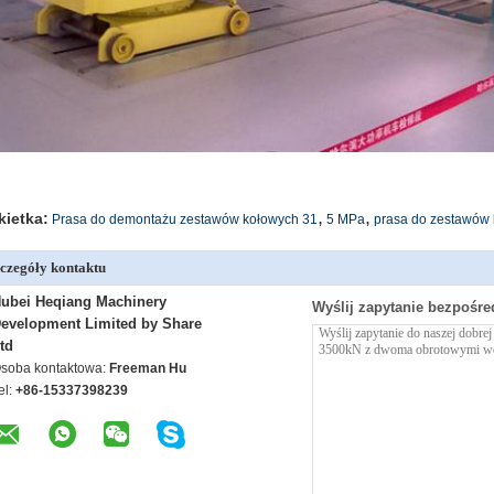
,
,
kietka:
Prasa do demontażu zestawów kołowych 31
5 MPa
prasa do zestawów
czegóły kontaktu
ubei Heqiang Machinery
Wyślij zapytanie bezpośre
evelopment Limited by Share
td
soba kontaktowa:
Freeman Hu
el:
+86-15337398239