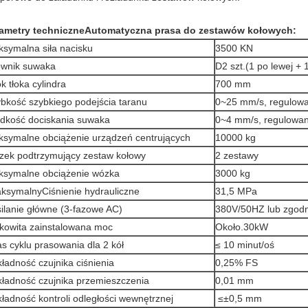
ametry techniczne
Automatyczna prasa do zestawów kołowych
:
symalna siła nacisku
3500 KN
ownik suwaka
D2 szt.
(1 po lewej + 
k tłoka cylindra
700 mm
bkość szybkiego podejścia taranu
0~25 mm/s, regulow
dkość dociskania suwaka
0~4 mm/s, regulowa
symalne obciążenie urządzeń centrujących
10000 kg
ek podtrzymujący zestaw kołowy
2 zestawy
symalne obciążenie wózka
3000 kg
ksymalny
Ciśnienie hydrauliczne
31,5 MPa
ilanie główne (3-fazowe AC)
380V/50HZ lub zgod
kowita zainstalowana moc
Około.30kW
s cyklu prasowania dla 2 kół
≤ 10 minut/oś
ładność czujnika ciśnienia
0,25% FS
ładność czujnika przemieszczenia
0,01 mm
ładność kontroli odległości wewnętrznej
≤
±
0,5 mm